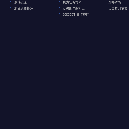
滾球投注
負責任的博弈
即時對談
混合過關投注
支援的付款方式
英文版詞彙表
SBOBET 合作夥伴