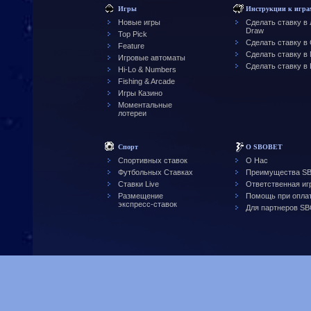
Игры
Инструкции к игра
Новые игры
Сделать ставку в 
Draw
Top Pick
Сделать ставку в 
Feature
Сделать ставку в 
Игровые автоматы
Сделать ставку в 
Hi-Lo & Numbers
Fishing & Arcade
Игры Казино
Моментальные
лотереи
Спорт
О SBOBET
Спортивных ставок
О Нас
Футбольных Ставках
Преимущества S
Ставки Live
Ответственная иг
Размещение
Помощь при опла
экспресс-ставок
Для партнеров S