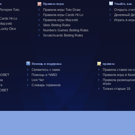
м
Правила игры
Узнайте, как
Лотерея Toto
Правила игры Toto Draw
Открыть сче
Правила игры Cards Hi-Lo
Денежный Де
Cards Hi-Lo
Правила игры Mazzetti
Играть в иг
Mazzetti
Slots Betting Rules
Lucky Dice
Numbers Games Betting Rules
Scratchcards Betting Rules
Помощь и поддержка
правила
Свяжитесь с нами
Правила ставки на с
BOBET
Помощь и ЧАВО
Правила игры в Кази
ра
Live Чат
Правила размещения
играх
те
Словарь терминов
Только старше 18
BOBET