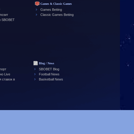
Games & Classic Games
т
Games Betting
позит
Classic Games Betting
ры SBOBET
Blog / News
порт
SBOBET Blog
но Live
Football News
 ставок в
Basketball News