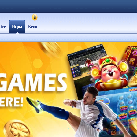
ive
Игры
Keno