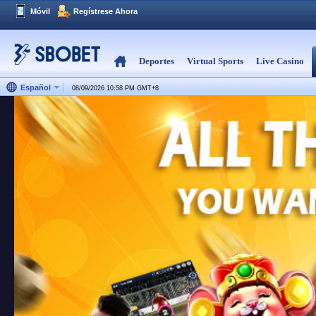
Móvil
Regístrese Ahora
Deportes
Virtual Sports
Live Casino
Español
08/09/2026 10:58 PM
GMT
+
8