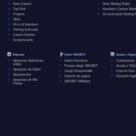
New Games
Slots Betting Rules
Top Pick
Numbers Games Betti
Feature
Scratchcards Betting 
Slots
Hi-Lo & Numbers
Fishing & Arcade
Casino Games
Scratchcards
Deportes
Sobre SBOBET
Ayuda y Sopor
Apuestas deportivas
Sobre Nosotros
Contactenos
online
Porque elegir SBOBET
Ayuda y FAQ
Apuestas de fútbol
Juego Responsible
Chat en Vivo
Apuesta live
Soporte de pagos
Glosario Ingl
Apuestas de Mix
SBOBET Affiliates
Parlay